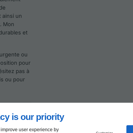
 de
t ainsi un
y. Mon
 durables et
 urgente ou
position pour
ésitez pas à
is ou pour
cy is our priority
fié
 improve user experience by