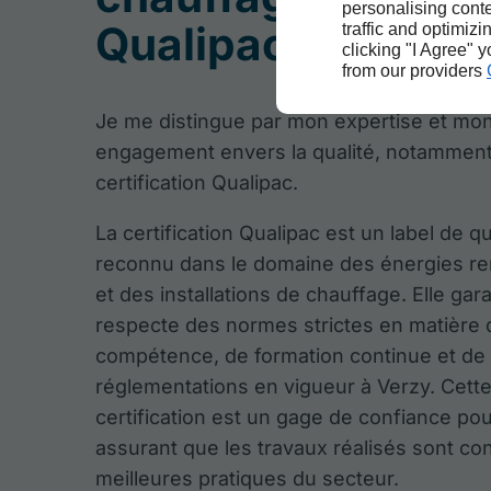
personalising conte
Qualipac à Verzy
traffic and optimizi
clicking "I Agree" 
from our providers
Je me distingue par mon expertise et mo
engagement envers la qualité, notamment
certification Qualipac.
La certification Qualipac est un label de qu
reconnu dans le domaine des énergies r
et des installations de chauffage. Elle gara
respecte des normes strictes en matière 
compétence, de formation continue et de
réglementations en vigueur à Verzy. Cett
certification est un gage de confiance pour
assurant que les travaux réalisés sont c
meilleures pratiques du secteur.