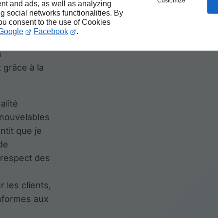
Customize
nt and ads, as well as analyzing
ng social networks functionalities. By
you consent to the use of Cookies
Google
Facebook
.
n
 grâce à la
alité
enouvelables
ntit que je
de
 respect des
e
 les clients,
onformes aux