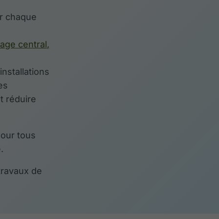
r chaque
fage central,
installations
es
t réduire
pour tous
.
travaux de