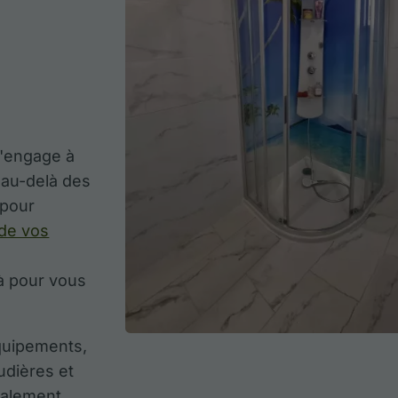
m'engage à
 au-delà des
 pour
 de vos
là pour vous
quipements,
udières et
galement