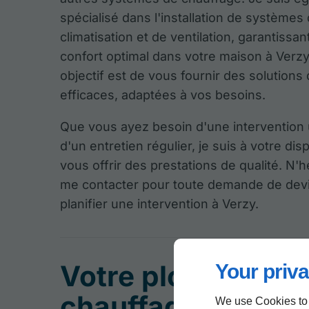
spécialisé dans l'installation de systèmes
climatisation et de ventilation, garantissan
confort optimal dans votre maison à Verz
objectif est de vous fournir des solutions
efficaces, adaptées à vos besoins.
Que vous ayez besoin d'une intervention
d'un entretien régulier, je suis à votre dis
vous offrir des prestations de qualité. N'h
me contacter pour toute demande de dev
planifier une intervention à Verzy.
Votre plombier-
Your priva
chauffagiste certi
We use Cookies to