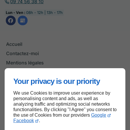
09 74 56 38 10
Lun - Ven :
08h - 12h | 13h - 17h
Accueil
Contactez-moi
Mentions légales
Plan du site
Your privacy is our priority
We use Cookies to improve user experience by
Haut de page
personalising content and ads, as well as
analyzing traffic and optimizing social networks
functionalities. By clicking "I Agree" you consent to
the use of Cookies from our providers
Google
Facebook
.