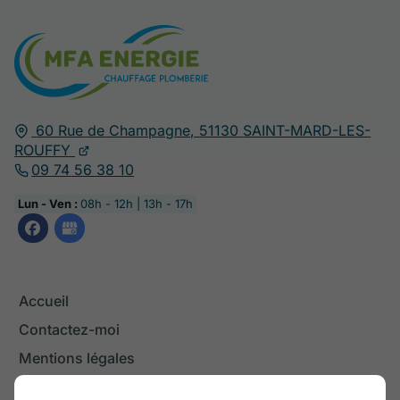
60 Rue de Champagne,
51130
SAINT-MARD-LES-
ROUFFY
09 74 56 38 10
Lun - Ven :
08h - 12h | 13h - 17h
Accueil
Contactez-moi
Mentions légales
Plan du site